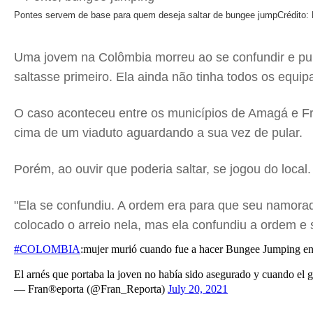
Pontes servem de base para quem deseja saltar de bungee jump
Crédito:
Uma jovem na Colômbia morreu ao se confundir e pul
saltasse primeiro. Ela ainda não tinha todos os equi
O caso aconteceu entre os municípios de Amagá e F
cima de um viaduto aguardando a sua vez de pular.
Porém, ao ouvir que poderia saltar, se jogou do local
"Ela se confundiu. A ordem era para que seu namorad
colocado o arreio nela, mas ela confundiu a ordem e s
#COLOMBIA
:mujer murió cuando fue a hacer Bungee Jumping en A
El arnés que portaba la joven no había sido asegurado y cuando el gu
— Fran®️eporta (@Fran_Reporta)
July 20, 2021