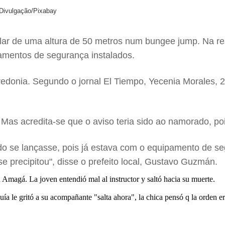
 Divulgação/Pixabay
ar de uma altura de 50 metros num bungee jump. Na rea
pamentos de segurança instalados.
redonia. Segundo o jornal El Tiempo, Yecenia Morales,
. Mas acredita-se que o aviso teria sido ao namorado, po
o se lançasse, pois já estava com o equipamento de seg
e precipitou", disse o prefeito local, Gustavo Guzmán.
magá. La joven entendió mal al instructor y saltó hacia su muerte.
ía le gritó a su acompañante "salta ahora", la chica pensó q la orden er