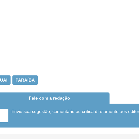
UAI
PARAÍBA
Fale com a redação
Envie sua sugestão, comentário ou crítica diretamente aos edito