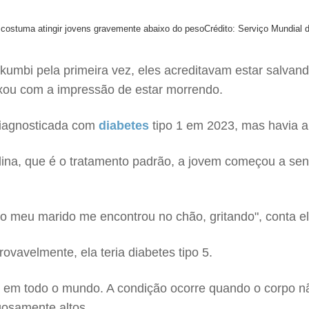
 costuma atingir jovens gravemente abaixo do peso
Crédito: Serviço Mundial
umbi pela primeira vez, eles acreditavam estar salvand
xou com a impressão de estar morrendo.
 diagnosticada com
diabetes
tipo 1 em 2023, mas havia al
ina, que é o tratamento padrão, a jovem começou a sentir
o meu marido me encontrou no chão, gritando", conta e
ovavelmente, ela teria diabetes tipo 5.
s
em todo o mundo. A condição ocorre quando o corpo n
gosamente altos.