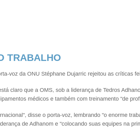
MO TRABALHO
orta-voz da ONU Stéphane Dujarric rejeitou as críticas f
 está claro que a OMS, sob a liderança de Tedros Adhano
uipamentos médicos e também com treinamento "de profis
acional", disse o porta-voz, lembrando "o enorme traba
liderança de Adhanom e "colocando suas equipes na prim