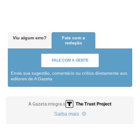
Viu algum erro?
Fale com a
redação
FALE COM A GENTE
Envie sua sugestão, comentário ou crítica diretamente aos
editores de A Gazeta
A Gazeta integra o
Saiba mais