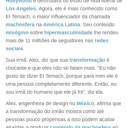
Hollywood
e desfrutava do estilo de vida liberal de
Los Angeles
. Agora, ele é mais conhecido como
El Temach, o maior influenciador da chamada
machosfera
na
América Latina
. Seu conteúdo
misógino
sobre
hipermasculinidade
lhe rendeu
mais de 11 milhões de seguidores nas
redes
sociais
.
Sua irmã, Alex, diz que sua
transformação
é
chocante e que eles não se falam mais. "Eu não
gosto de dizer El Temach, porque para mim ele é
uma pessoa completamente diferente. Então, eu
sou irmã do humano que ele já foi", diz ela.
Alex, engenheira de design no
México
, afirma que
a transformação do irmão mostra como até
pessoas pouco propensas a isso podem acabar
atraídas a produzir
conteúdo da machosfera
ao