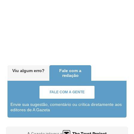
Viu algum erro?
Fale com a
redação
FALE COM A GENTE
Envie sua sugestão, comentário ou crítica diretamente aos
editores de A Gazeta
A Gazeta integra o