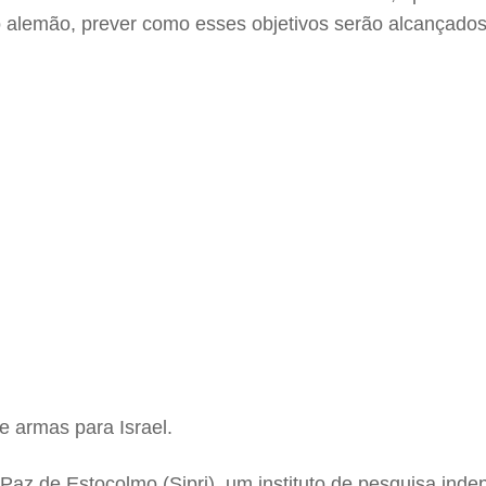
no alemão, prever como esses objetivos serão alcançados
 armas para Israel.
 Paz de Estocolmo (Sipri), um instituto de pesquisa ind