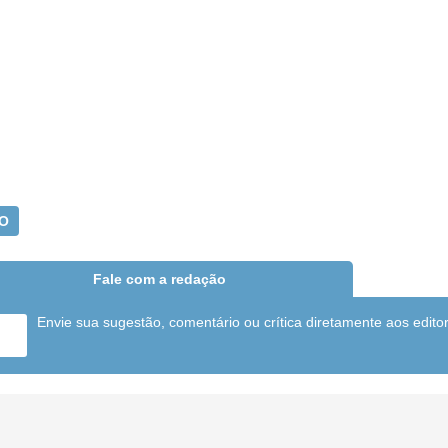
O
Fale com a redação
Envie sua sugestão, comentário ou crítica diretamente aos edito