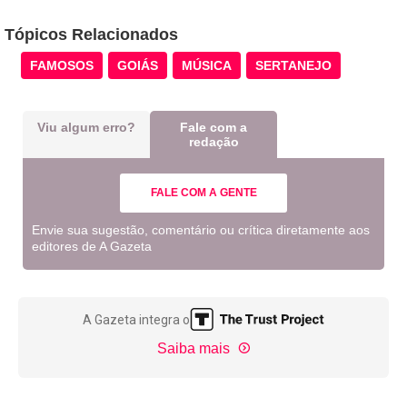
Tópicos Relacionados
FAMOSOS
GOIÁS
MÚSICA
SERTANEJO
Viu algum erro?
Fale com a
redação
FALE COM A GENTE
Envie sua sugestão, comentário ou crítica diretamente aos
editores de A Gazeta
A Gazeta integra o
Saiba mais