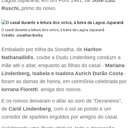
Lagoa Juparanã, em um Ford 1941, de
José Luiz
Ruschi,
primo do noivo.
O casal durante a leitura dos votos, à beira da Lagoa Juparanã
Crédito: Jonathan Borba
Embalado por trilha da Sonatha, de
Hariton
Nathanailidis
, coube a Dudu Lindenberg conduzir a
mãe até o altar, enquanto as filhas do casal -
Mariana
Lindenberg, Isabela e Isadora Aurich Durão Costa
-
foram as damas de honra, em cerimônia celebrada por
Iorrana Fioretti
, amiga dos noivos.
E os noivos deixaram o altar ao som de "Devaneios",
de
Cariê Lindenberg
, com o sol se pondo e um
corredor de sparkles erguidos por amigos do casal.