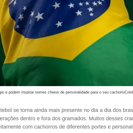
po e podem inspirar nomes cheios de personalidade para o seu cachorro
Créd
l se torna ainda mais presente no dia a dia dos brasile
rações dentro e fora dos gramados. Muitos desses craq
eitamente com cachorros de diferentes portes e personal