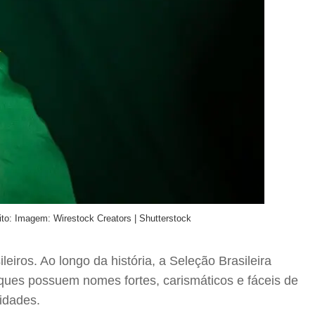
ito: Imagem: Wirestock Creators | Shutterstock
iros. Ao longo da história, a Seleção Brasileira
ues possuem nomes fortes, carismáticos e fáceis de
idades.