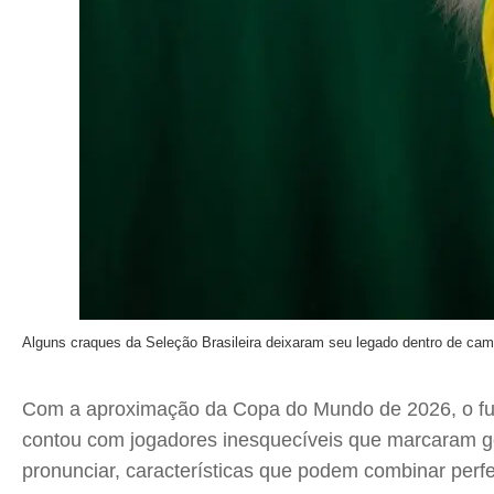
Alguns craques da Seleção Brasileira deixaram seu legado dentro de cam
Com a aproximação da Copa do Mundo de 2026, o futebo
contou com jogadores inesquecíveis que marcaram ge
pronunciar, características que podem combinar perf