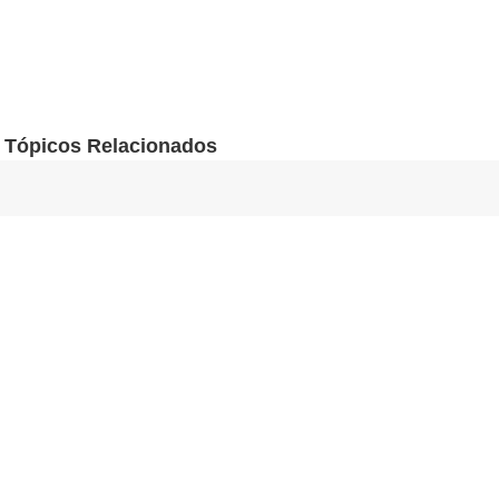
Tópicos Relacionados
CACHORRO
GRANDE VITÓRIA
PETS
GATO
Viu algum erro?
Fale com a
redação
FALE COM A GENTE
Envie sua sugestão, comentário ou crítica diretamente aos
editores de A Gazeta
A Gazeta integra o