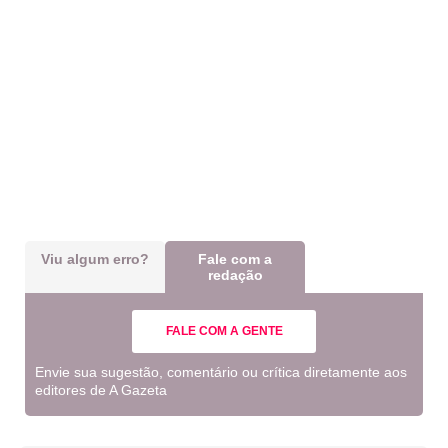
Viu algum erro?
Fale com a
redação
FALE COM A GENTE
Envie sua sugestão, comentário ou crítica diretamente aos
editores de A Gazeta