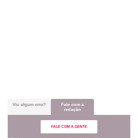
Viu algum erro?
Fale com a
redação
FALE COM A GENTE