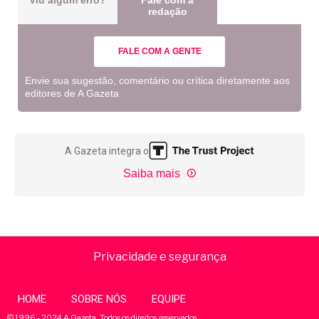
Viu algum erro?
Fale com a
redação
FALE COM A GENTE
Envie sua sugestão, comentário ou crítica diretamente aos
editores de A Gazeta
A Gazeta integra o
Saiba mais
Privacidade e segurança
HOME
SOBRE NÓS
EQUIPE
© 1996 - 2024 A Gazeta. Todos os direitos reservados