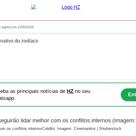
o para os 12 signos em 11/
2 signos em 11/05/2026
 nativo do zodíaco
eba as principais notícias
de
HZ
no seu
Ent
tsapp.
om os conflitos internos
Crédito: Imagem: Cinemanikor | Shutterstock