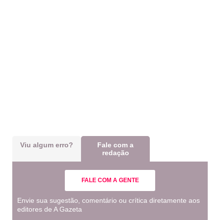
Viu algum erro?
Fale com a
redação
FALE COM A GENTE
Envie sua sugestão, comentário ou crítica diretamente aos
editores de A Gazeta