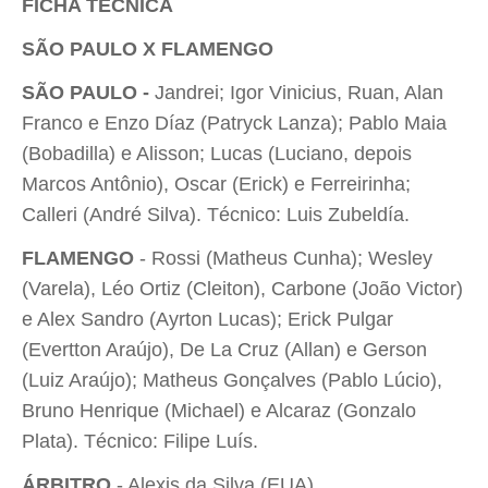
FICHA TÉCNICA
SÃO PAULO X FLAMENGO
SÃO PAULO -
Jandrei; Igor Vinicius, Ruan, Alan
Franco e Enzo Díaz (Patryck Lanza); Pablo Maia
(Bobadilla) e Alisson; Lucas (Luciano, depois
Marcos Antônio), Oscar (Erick) e Ferreirinha;
Calleri (André Silva). Técnico: Luis Zubeldía.
FLAMENGO
- Rossi (Matheus Cunha); Wesley
(Varela), Léo Ortiz (Cleiton), Carbone (João Victor)
e Alex Sandro (Ayrton Lucas); Erick Pulgar
(Evertton Araújo), De La Cruz (Allan) e Gerson
(Luiz Araújo); Matheus Gonçalves (Pablo Lúcio),
Bruno Henrique (Michael) e Alcaraz (Gonzalo
Plata). Técnico: Filipe Luís.
ÁRBITRO
- Alexis da Silva (EUA).