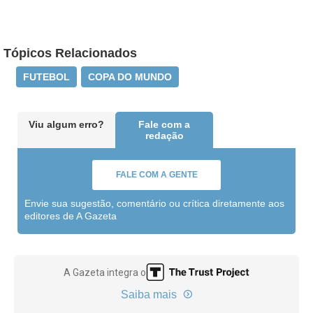
Tópicos Relacionados
FUTEBOL
COPA DO MUNDO
Viu algum erro?
Fale com a
redação
FALE COM A GENTE
Envie sua sugestão, comentário ou crítica diretamente aos
editores de A Gazeta
A Gazeta integra o
Saiba mais