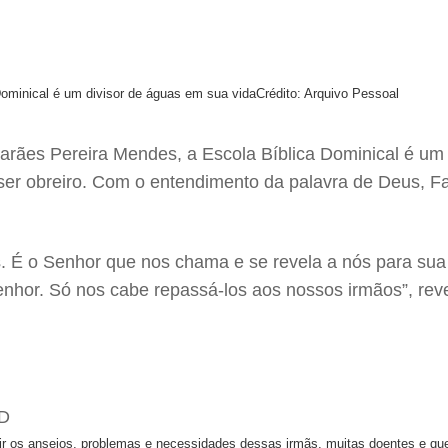
ominical é um divisor de águas em sua vida
Crédito: Arquivo Pessoal
marães Pereira Mendes, a Escola Bíblica Dominical é um
 ser obreiro. Com o entendimento da palavra de Deus, F
É o Senhor que nos chama e se revela a nós para sua gr
hor. Só nos cabe repassá-los aos nossos irmãos”, reve
r os anseios, problemas e necessidades dessas irmãs, muitas doentes e qu