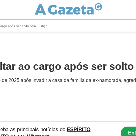
argo após ser solto pela Justiça
tar ao cargo após ser solto
de 2025 após invadir a casa da família da ex-namorada, agredi
eba as principais notícias
do
ESPÍRITO
Ent