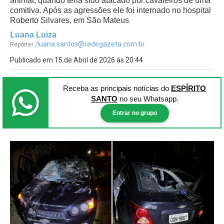
animal, quando teria sido atacado por cavaleiros de uma
comitiva. Após as agressões ele foi internado no hospital
Roberto Silvares, em São Mateus
Luana Luiza
luana.santos@redegazeta.com.br
Repórter /
Publicado em 15 de Abril de 2026 às 20:44
Receba as principais notícias
do
ESPÍRITO
SANTO
no seu Whatsapp.
Entrar no grupo