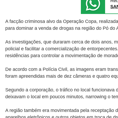
Rec
SA
A facção criminosa alvo da Operação Copa, realizada p
para dominar a venda de drogas na região do Pó do Av
As investigações, que duraram cerca de dois anos, mo
policial e facilitar a comercialização de entorpecen
residências para controlar a movimentação de morador
De acordo com a Polícia Civil, as imagens eram tran
foram apreendidas mais de dez câmeras e quatro eq
Segundo a corporação, o tráfico no local funcionav
deixavam o local em poucos minutos, narrowing o t
A região também era movimentada pela receptação de
aparelhos eletrônicos e outros objetos em troca de d