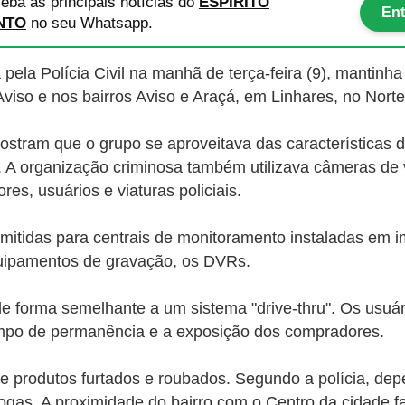
eba as principais notícias
do
ESPÍRITO
Ent
NTO
no seu Whatsapp.
ela Polícia Civil na manhã de terça-feira (9), mantinha
iso e nos bairros Aviso e Araçá, em Linhares, no Norte
stram que o grupo se aproveitava das características da 
tes. A organização criminosa também utilizava câmeras d
es, usuários e viaturas policiais.
smitidas para centrais de monitoramento instaladas em i
uipamentos de gravação, os DVRs.
a de forma semelhante a um sistema "drive-thru". Os u
empo de permanência e a exposição dos compradores.
 produtos furtados e roubados. Segundo a polícia, dep
rogas. A proximidade do bairro com o Centro da cidade fa