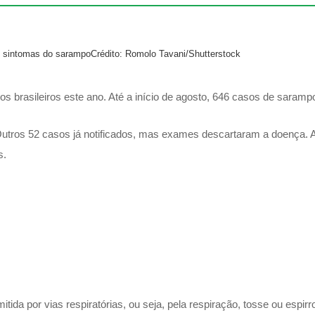
s sintomas do sarampo
Crédito: Romolo Tavani/Shutterstock
os brasileiros este ano. Até a início de agosto, 646 casos de saramp
utros 52 casos já notificados, mas exames descartaram a doença. A
s.
ida por vias respiratórias, ou seja, pela respiração, tosse ou espirr