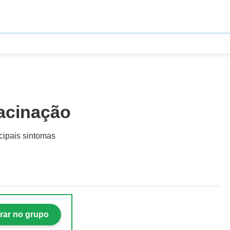
vacinação
cipais sintomas
rar no grupo