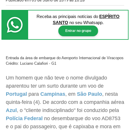
Publicado em 05 de Julho de 2019 às 20:28
Receba as principais notícias
do
ESPÍRITO
SANTO
no seu Whatsapp.
Entrar no grupo
Entrada da área de embarque do Aeroporto Internacional de Viracopos
Crédito: Luciano Calafiori - G1
Um homem que não teve o nome divulgado
aparentou ter um surto durante um voo de
Portugal
para
Campinas
, em
São Paulo
, nesta
quinta-feira (4). De acordo com a companhia aérea
Azul
, o "cliente indisciplinado" foi conduzido pela
Polícia Federal
no desembarque do voo AD8753
e o pai do passageiro, que é capixaba e mora em