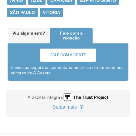
AVIÃO
AZUL
CAPIXABA
ESPÍRITO SANTO
SÃO PAULO
VITÓRIA
Viu algum erro?
Fale com a
redação
FALE COM A GENTE
Envie sua sugestão, comentário ou crítica diretamente aos
editores de A Gazeta
A Gazeta integra o
Saiba mais