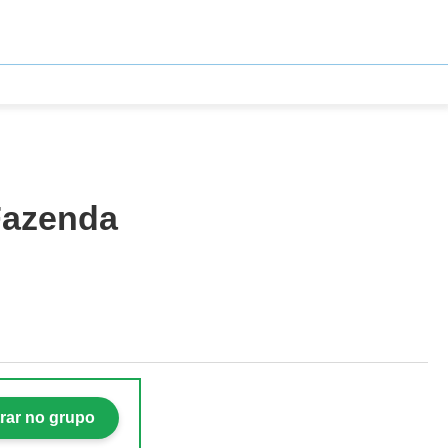
 Fazenda
rar no grupo