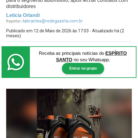
para o segmento automotivo, após fechar contratos com
distribuidores
Leticia Orlandi
labrantes@redegazeta.com.br
Repórter /
Publicado em 12 de Maio de 2026 às 17:03 - Atualizado há (2
meses)
Receba as principais notícias
do
ESPÍRITO
SANTO
no seu Whatsapp.
Entrar no grupo