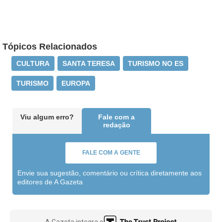
Tópicos Relacionados
CULTURA
SANTA TERESA
TURISMO NO ES
TURISMO
EUROPA
Viu algum erro?
Fale com a
redação
FALE COM A GENTE
Envie sua sugestão, comentário ou crítica diretamente aos
editores de A Gazeta
A Gazeta integra o