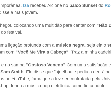
temporânea,
Iza
recebeu Alcione no
palco Sunset
do
Ro
disse a mais jovem.
chegou colocando uma multidão para cantar com
"Não D
do festival.
ma ligação profunda com a
música negra
, seja ela o
s
ram com
"Você Me Vira a Cabeça"
."Traz a minha cadeir
e no samba
"Gostoso Veneno"
.Com uma satisfação c
Sam Smith
. Ela disse que "ajoelhou e pediu a deus" p
as no YouTube, fama que a fez ser contratada pela Univ
-hop, tendo a música pop eletrônica como fio condutor.