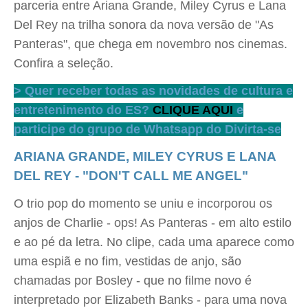
parceria entre Ariana Grande, Miley Cyrus e Lana
Del Rey na trilha sonora da nova versão de "As
Panteras", que chega em novembro nos cinemas.
Confira a seleção.
> Quer receber todas as novidades de cultura e
entretenimento do ES?
CLIQUE AQUI
e
participe do grupo de Whatsapp do Divirta-se
ARIANA GRANDE, MILEY CYRUS E LANA
DEL REY - "DON'T CALL ME ANGEL"
O trio pop do momento se uniu e incorporou os
anjos de Charlie - ops! As Panteras - em alto estilo
e ao pé da letra. No clipe, cada uma aparece como
uma espiã e no fim, vestidas de anjo, são
chamadas por Bosley - que no filme novo é
interpretado por Elizabeth Banks - para uma nova