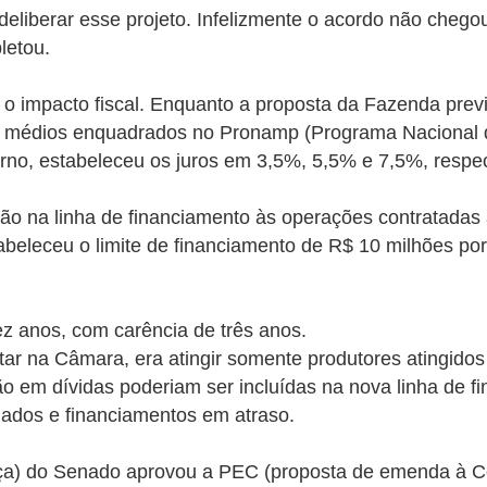
liberar esse projeto. Infelizmente o acordo não chego
letou.
 o impacto fiscal. Enquanto a proposta da Fazenda prev
os e médios enquadrados no Pronamp (Programa Nacional 
erno, estabeleceu os juros em 3,5%, 5,5% e 7,5%, respe
ão na linha de financiamento às operações contratadas
beleceu o limite de financiamento de R$ 10 milhões por
z anos, com carência de três anos.
itar na Câmara, era atingir somente produtores atingido
ão em dívidas poderiam ser incluídas na nova linha de f
iados e financiamentos em atraso.
ça) do Senado aprovou a PEC (proposta de emenda à Con