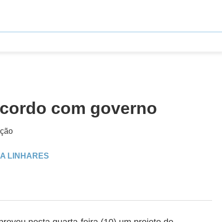
 acordo com governo
ação
NA LINHARES