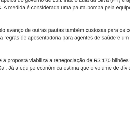
pelos do governo de Luiz Inácio Lula da Silva (PT) e ap
is. A medida é considerada uma pauta-bomba pela equip
elo avanço de outras pautas também custosas para os 
 regras de aposentadoria para agentes de saúde e um pr
 a proposta viabiliza a renegociação de R$ 170 bilhões 
Sal. Já a equipe econômica estima que o volume de dív