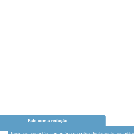
Fale com a redação
Envie sua sugestão, comentário ou crítica diretamente aos edito