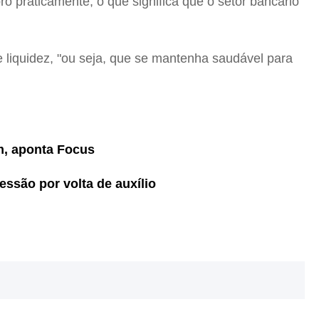
o praticamente, o que significa que o setor bancário
e liquidez, "ou seja, que se mantenha saudável para
em, aponta Focus
são por volta de auxílio