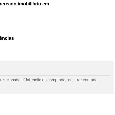
mercado imobiliário em
dências
s relacionados à intenção do comprador, que traz vontades