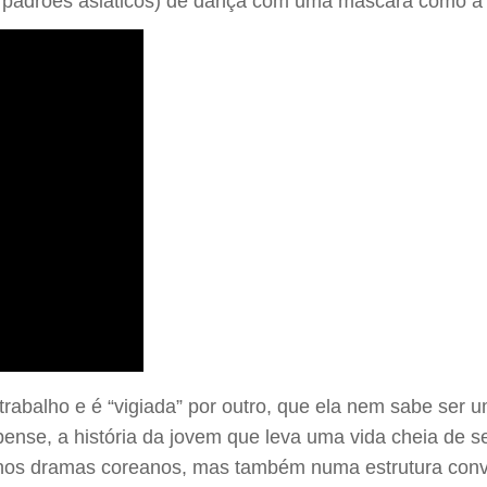
s padrões asiáticos) de dança com uma máscara como a 
abalho e é “vigiada” por outro, que ela nem sabe ser um 
se, a história da jovem que leva uma vida cheia de s
 nos dramas coreanos, mas também numa estrutura conv