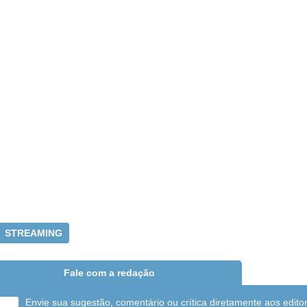
STREAMING
Fale com a redação
Envie sua sugestão, comentário ou crítica diretamente aos edito