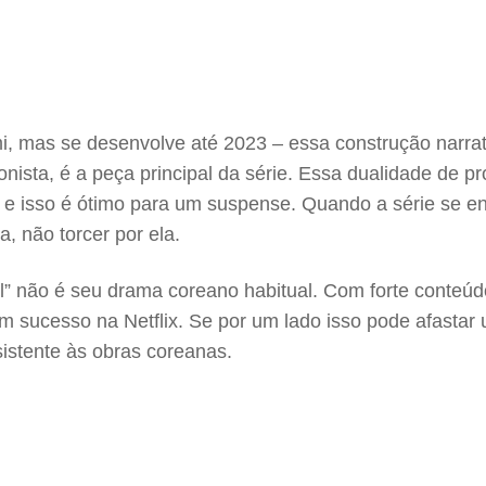
mi, mas se desenvolve até 2023 – essa construção narra
nista, é a peça principal da série. Essa dualidade de p
, e isso é ótimo para um suspense. Quando a série se e
, não torcer por ela.
l” não é seu drama coreano habitual. Com forte conteúdo
ucesso na Netflix. Se por um lado isso pode afastar um 
istente às obras coreanas.