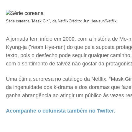
Série coreana "Mask Girl", da Netflix
Crédito: Jun Hea-sun/Netflix
A jornada tem início em 2009, com a história de Mo-
Kyung-ja (Yeom Hye-ran) do que pela suposta protago
texto, pois o desfecho pode seguir qualquer caminho
com o sentimento de talvez não gostar da protagonista
Uma ótima surpresa no catálogo da Netflix, “Mask Gir
da ingenuidade dos k-drama e dos doramas que fazem s
ganha abrangência ao atingir um público às vezes res
Acompanhe o colunista também no Twitter.