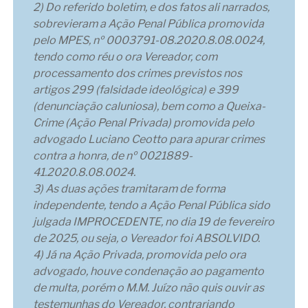
2) Do referido boletim, e dos fatos ali narrados,
sobrevieram a Ação Penal Pública promovida
pelo MPES, nº 0003791-08.2020.8.08.0024,
tendo como réu o ora Vereador, com
processamento dos crimes previstos nos
artigos 299 (falsidade ideológica) e 399
(denunciação caluniosa), bem como a Queixa-
Crime (Ação Penal Privada) promovida pelo
advogado Luciano Ceotto para apurar crimes
contra a honra, de nº 0021889-
41.2020.8.08.0024.
3) As duas ações tramitaram de forma
independente, tendo a Ação Penal Pública sido
julgada IMPROCEDENTE, no dia 19 de fevereiro
de 2025, ou seja, o Vereador foi ABSOLVIDO.
4) Já na Ação Privada, promovida pelo ora
advogado, houve condenação ao pagamento
de multa, porém o M.M. Juízo não quis ouvir as
testemunhas do Vereador, contrariando