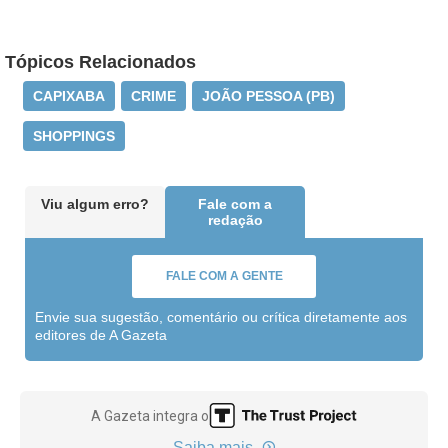
Tópicos Relacionados
CAPIXABA
CRIME
JOÃO PESSOA (PB)
SHOPPINGS
Viu algum erro?
Fale com a
redação
FALE COM A GENTE
Envie sua sugestão, comentário ou crítica diretamente aos
editores de A Gazeta
A Gazeta integra o
Saiba mais