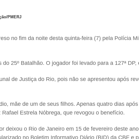
ação/PMERJ
o no fim da noite desta quinta-feira (7) pela Polícia M
es do 25º Batalhão. O jogador foi levado para a 127ª DP,
bunal de Justiça do Rio, pois não se apresentou após r
o, mãe de um de seus filhos. Apenas quatro dias após r
z Rafael Estrela Nóbrega, que revogou o benefício.
 deixou o Rio de Janeiro em 15 de fevereiro deste ano
gularizado no Boletim Informativo Diário (BID) da CBF e 