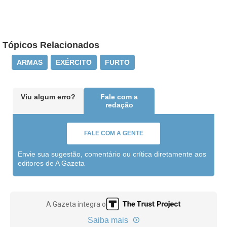
Tópicos Relacionados
ARMAS
EXÉRCITO
FURTO
Viu algum erro?
Fale com a
redação
FALE COM A GENTE
Envie sua sugestão, comentário ou crítica diretamente aos
editores de A Gazeta
A Gazeta integra o
Saiba mais