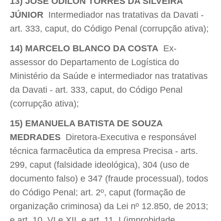
13) JOSÉ ODILON TORRES DA SILVEIRA
JÚNIOR
 Intermediador nas tratativas da Davati -
art. 333, caput, do Código Penal (corrupção ativa);
14) MARCELO BLANCO DA COSTA
 Ex-
assessor do Departamento de Logística do
Ministério da Saúde e intermediador nas tratativas
da Davati - art. 333, caput, do Código Penal
(corrupção ativa);
15) EMANUELA BATISTA DE SOUZA
MEDRADES
 Diretora-Executiva e responsável
técnica farmacêutica da empresa Precisa - arts.
299, caput (falsidade ideológica), 304 (uso de
documento falso) e 347 (fraude processual), todos
do Código Penal; art. 2º, caput (formação de
organização criminosa) da Lei nº 12.850, de 2013;
e art. 10, VI e XII, e art. 11, I (improbidade