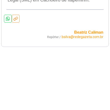
Legal (SML) em Cachoeiro de Itapemirim.
Beatriz Caliman
bsilva@redegazeta.com.br
Repórter /