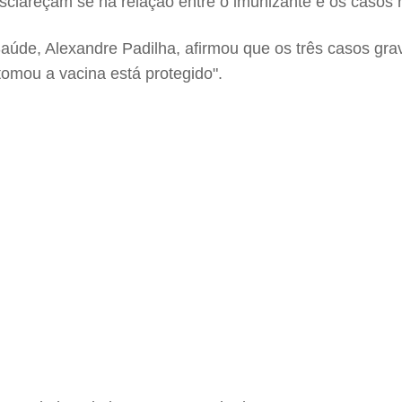
sclareçam se há relação entre o imunizante e os casos r
Saúde, Alexandre Padilha, afirmou que os três casos gra
omou a vacina está protegido".