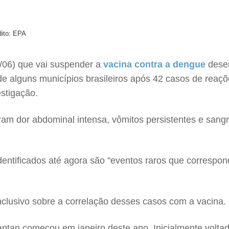
dito: EPA
8/06) que vai suspender a
vacina contra a dengue
desen
e alguns municípios brasileiros após 42 casos de reaç
stigação.
aram dor abdominal intensa, vômitos persistentes e san
dentificados até agora são "eventos raros que correspo
nclusivo sobre a correlação desses casos com a vacina.
tan começou em janeiro deste ano. Inicialmente voltad