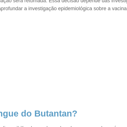
inação será retomada. Essa decisão depende das inves
aprofundar a investigação epidemiológica sobre a vacina
engue do Butantan?