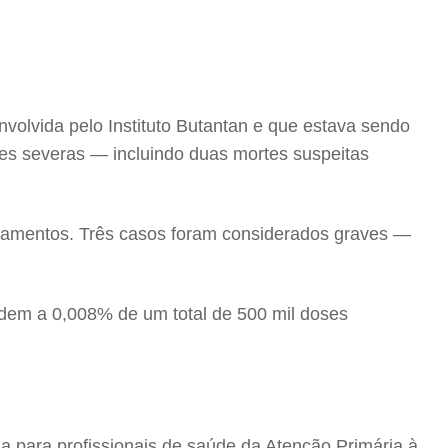
volvida pelo Instituto Butantan e que estava sendo
ões severas — incluindo duas mortes suspeitas
gramentos. Três casos foram considerados graves —
ndem a 0,008% de um total de 500 mil doses
a para profissionais de saúde da Atenção Primária à