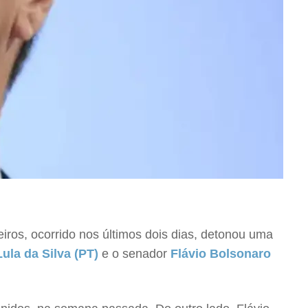
eiros, ocorrido nos últimos dois dias, detonou uma
Lula da Silva (PT)
e o senador
Flávio Bolsonaro