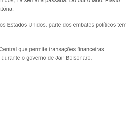
 Unidos, na semana passada. Do outro lado, Flávio
tória.
s Estados Unidos, parte dos embates políticos tem
entral que permite transações financeiras
, durante o governo de Jair Bolsonaro.