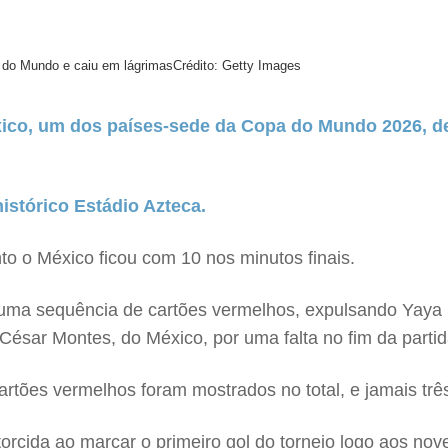
 do Mundo e caiu em lágrimas
Crédito: Getty Images
ico, um dos países-sede da Copa do Mundo 2026, der
histórico Estádio Azteca.
to o México ficou com 10 nos minutos finais.
iu uma sequência de cartões vermelhos, expulsando Yaya 
sar Montes, do México, por uma falta no fim da partid
artões vermelhos foram mostrados no total, e jamais tr
rcida ao marcar o primeiro gol do torneio logo aos nov