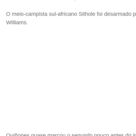
O meio-campista sul-africano Sithole foi desarmado p
Williams.
Quiñones quase marcou o segundo pouco antes do inte