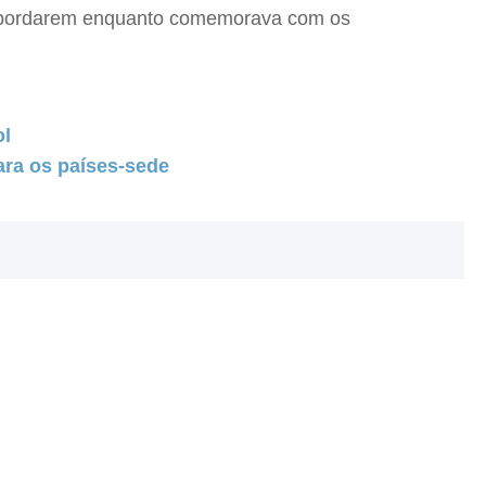
sbordarem enquanto comemorava com os
ol
ara os países-sede