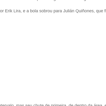
or Erik Lira, e a bola sobrou para Julián Quiñones, que 
rvalo, mas seu chute de primeira, de dentro da área, e