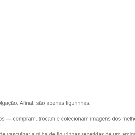
olgação. Afinal, são apenas figurinhas.
os — compram, trocam e colecionam imagens dos melho
de vasculhar a pilha de figurinhas repetidas de um am