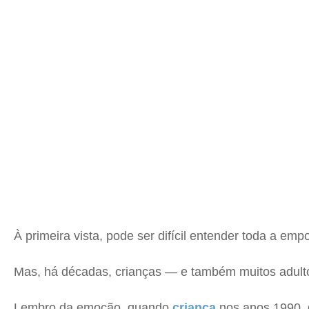
À primeira vista, pode ser difícil entender toda a emp
Mas, há décadas, crianças — e também muitos adult
Lembro da emoção, quando
criança
nos anos 1990, 