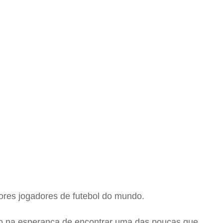
res jogadores de futebol do mundo.
igo na esperança de encontrar uma das poucas que