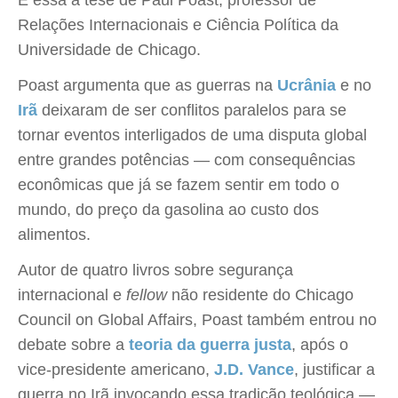
É essa a tese de Paul Poast, professor de
Relações Internacionais e Ciência Política da
Universidade de Chicago.
Poast argumenta que as guerras na
Ucrânia
e no
Irã
deixaram de ser conflitos paralelos para se
tornar eventos interligados de uma disputa global
entre grandes potências — com consequências
econômicas que já se fazem sentir em todo o
mundo, do preço da gasolina ao custo dos
alimentos.
Autor de quatro livros sobre segurança
internacional e
fellow
não residente do Chicago
Council on Global Affairs, Poast também entrou no
debate sobre a
teoria da guerra justa
, após o
vice-presidente americano,
J.D. Vance
, justificar a
guerra no Irã invocando essa tradição teológica —