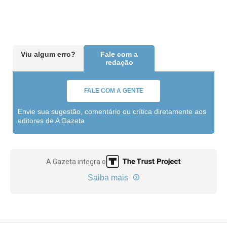
Viu algum erro?
Fale com a
redação
FALE COM A GENTE
Envie sua sugestão, comentário ou crítica diretamente aos
editores de A Gazeta
A Gazeta integra o
Saiba mais