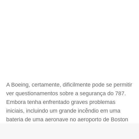
A Boeing, certamente, dificilmente pode se permitir
ver questionamentos sobre a segurança do 787.
Embora tenha enfrentado graves problemas
iniciais, incluindo um grande incêndio em uma
bateria de uma aeronave no aeroporto de Boston
em 2013, o 787 acumulou desde então um
histórico de segurança muito expressivo. O voo