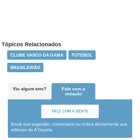
Tópicos Relacionados
CLUBE VASCO DA GAMA
FUTEBOL
BRASILEIRÃO
Viu algum erro?
Fale com a
redação
FALE COM A GENTE
Envie sua sugestão, comentário ou crítica diretamente aos
editores de A Gazeta